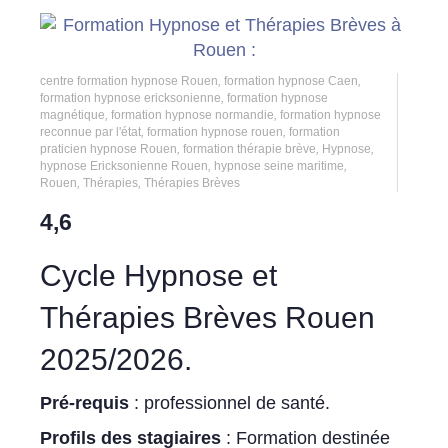
centre formation hypnose Rouen
,
formation hypnose Caen
,
formation hypnose ericksonienne
,
formation hypnose
magnétique
,
formation hypnose normandie
,
formation hypnose
reconnue par l'état
,
formation hypnose rouen
,
formation
praticien hypnose Rouen
,
formation thérapie brève
,
Hypnose
,
hypnose Ericksonienne Rouen
,
hypnose seine maritime
,
Rouen
,
Thérapies
,
Thérapies Brèves
4,6
Cycle Hypnose et
Thérapies Brèves Rouen
2025/2026.
Pré-requis
: professionnel de santé.
Profils des stagiaires
: Formation destinée