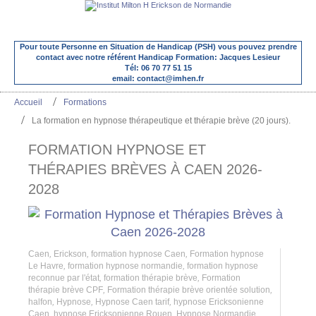
Pour toute Personne en Situation de Handicap (PSH) vous pouvez prendre
contact avec notre référent Handicap Formation: Jacques Lesieur
Tél: 06 70 77 51 15
email: contact@imhen.fr
Accueil
Formations
La formation en hypnose thérapeutique et thérapie brève (20 jours).
FORMATION HYPNOSE ET
THÉRAPIES BRÈVES À CAEN 2026-
2028
Caen
,
Erickson
,
formation hypnose Caen
,
Formation hypnose
Le Havre
,
formation hypnose normandie
,
formation hypnose
reconnue par l'état
,
formation thérapie brève
,
Formation
thérapie brève CPF
,
Formation thérapie brève orientée solution
,
halfon
,
Hypnose
,
Hypnose Caen tarif
,
hypnose Ericksonienne
Caen
,
hypnose Ericksonienne Rouen
,
Hypnose Normandie
,