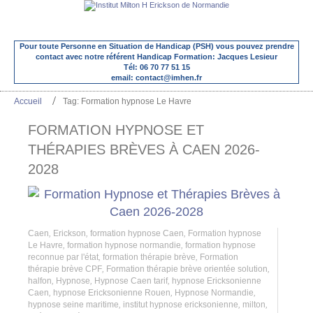
Pour toute Personne en Situation de Handicap (PSH) vous pouvez prendre
contact avec notre référent Handicap Formation: Jacques Lesieur
Tél: 06 70 77 51 15
email: contact@imhen.fr
Accueil
Tag: Formation hypnose Le Havre
FORMATION HYPNOSE ET
THÉRAPIES BRÈVES À CAEN 2026-
2028
Caen
,
Erickson
,
formation hypnose Caen
,
Formation hypnose
Le Havre
,
formation hypnose normandie
,
formation hypnose
reconnue par l'état
,
formation thérapie brève
,
Formation
thérapie brève CPF
,
Formation thérapie brève orientée solution
,
halfon
,
Hypnose
,
Hypnose Caen tarif
,
hypnose Ericksonienne
Caen
,
hypnose Ericksonienne Rouen
,
Hypnose Normandie
,
hypnose seine maritime
,
institut hypnose ericksonienne
,
milton
,