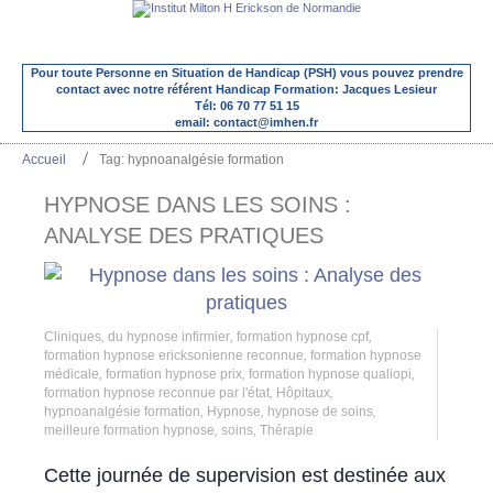
Pour toute Personne en Situation de Handicap (PSH) vous pouvez prendre
contact avec notre référent Handicap Formation: Jacques Lesieur
Tél: 06 70 77 51 15
email: contact@imhen.fr
Accueil
Tag: hypnoanalgésie formation
HYPNOSE DANS LES SOINS :
ANALYSE DES PRATIQUES
Cliniques
,
du hypnose infirmier
,
formation hypnose cpf
,
formation hypnose ericksonienne reconnue
,
formation hypnose
médicale
,
formation hypnose prix
,
formation hypnose qualiopi
,
formation hypnose reconnue par l'état
,
Hôpitaux
,
hypnoanalgésie formation
,
Hypnose
,
hypnose de soins
,
meilleure formation hypnose
,
soins
,
Thérapie
Cette journée de supervision est destinée aux