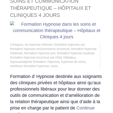
SOINS ET COMMUNICATION
THÉRAPEUTIQUE – HÔPITAUX ET
CLINIQUES 4 JOURS
Cliniques
,
du hypnose infirmier
,
formation hypnose cpf
,
formation hypnose ericksonienne reconnue
,
formation hypnose
médicale
,
formation hypnose prix
,
formation hypnose qualiopi
,
formation hypnose reconnue par l'état
,
Hôpitaux
,
hypnoanalgésie formation
,
Hypnose
,
hypnose de soins
,
meilleure formation hypnose
,
soins
Formation d’ Hypnose destinée aux soignants
des cliniques privées et hôpitaux ainsi qu’aux
professionnels libéraux pour leur donner des
outils de communication et d’amélioration de
la relation thérapeutique ainsi que d’aide à la
prise en charge par le patient de
Continue