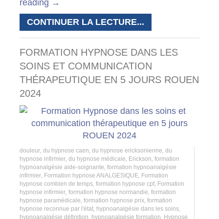
reading
→
CONTINUER LA LECTURE...
FORMATION HYPNOSE DANS LES
SOINS ET COMMUNICATION
THÉRAPEUTIQUE EN 5 JOURS ROUEN
2024
douleur
,
du hypnose caen
,
du hypnose ericksonienne
,
du
hypnose infirmier
,
du hypnose médicale
,
Erickson
,
formation
hypnoanalgésie aide-soignante
,
formation hypnoanalgésie
infirmier
,
Formation hypnose ANALGESIQUE
,
Formation
hypnose combien de temps
,
formation hypnose cpf
,
Formation
hypnose infirmier
,
formation hypnose normandie
,
formation
hypnose paramédicale
,
formation hypnose prix
,
formation
hypnose reconnue par l'état
,
hypnoanalgésie dans les soins
,
hypnoanalgésie définition
,
hypnoanalgésie formation
,
Hypnose
,