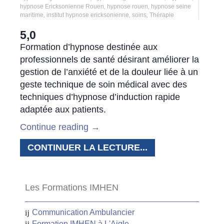
hypnose Ericksonienne Rouen
,
hypnose rouen
,
hypnose seine
maritime
,
institut hypnose ericksonienne
,
soins
,
Thérapie
5,0
Formation d’hypnose destinée aux
professionnels de santé désirant améliorer la
gestion de l’anxiété et de la douleur liée à un
geste technique de soin médical avec des
techniques d’hypnose d’induction rapide
adaptée aux patients.
Continue reading
→
CONTINUER LA LECTURE...
Les Formations IMHEN
Communication Ambulancier
Formation IMHEN à L'Aigle