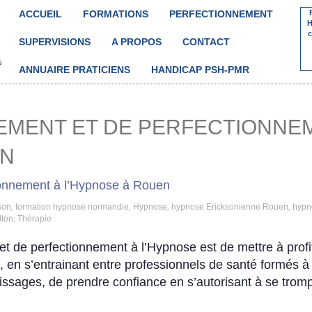
ACCUEIL
FORMATIONS
PERFECTIONNEMENT
H
c
SUPERVISIONS
A PROPOS
CONTACT


s
ANNUAIRE PRATICIENS
HANDICAP PSH-PMR
NEMENT ET DE PERFECTIONNE
EN
son
,
formation hypnose normandie
,
Hypnose
,
hypnose Ericksonienne Rouen
,
hypn
lton
,
Thérapie
 et de perfectionnement à l’Hypnose est de mettre à profit
, en s’entrainant entre professionnels de santé formés à
ntissages, de prendre confiance en s’autorisant à se tromp