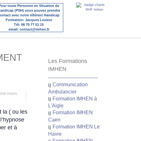
Pour toute Personne en Situation de
andicap (PSH) vous pouvez prendre
ontact avec notre référent Handicap
Formation: Jacques Lesieur
Tél: 06 70 77 51 15
email: contact@imhen.fr
MENT
Les Formations
IMHEN
Communication
Ambulancier
ose rouen
,
Formation IMHEN à
L'Aigle
 la ( ou les
Formation IMHEN
 l’hypnose
Caen
Formation IMHEN Le
er et à
Havre
Formation IMHEN