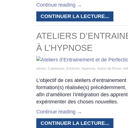
Continue reading
→
CONTINUER LA LECTURE...
ATELIERS D’ENTRAI
À L’HYPNOSE
atelier
,
Catalepsie
,
Erickson
,
Hypnose
,
mains de Rossi
,
mil
L’objectif de ces ateliers d’entrainement 
formation(s) réalisée(s) précédemment, 
afin d’améliorer l’intégration des appre
expérimenter des choses nouvelles.
Continue reading
→
CONTINUER LA LECTURE...