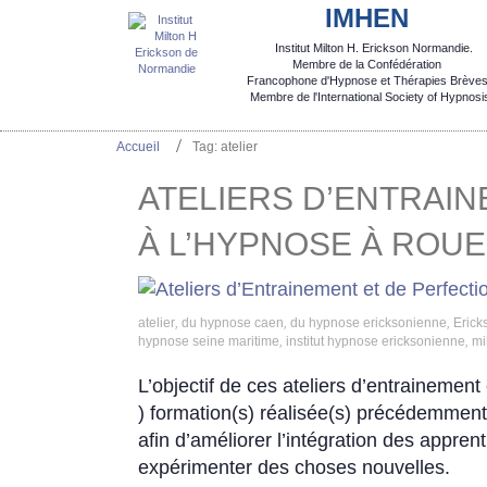
IMHEN
Institut Milton H. Erickson Normandie.

Membre de la Confédération
Francophone d'Hypnose et Thérapies Brèves
  Membre de l'International Society of Hypnosi
Accueil
Tag: atelier
ATELIERS D’ENTRAI
À L’HYPNOSE À ROU
atelier
,
du hypnose caen
,
du hypnose ericksonienne
,
Erick
hypnose seine maritime
,
institut hypnose ericksonienne
,
mi
L’objectif de ces ateliers d’entrainement
) formation(s) réalisée(s) précédemment
afin d’améliorer l’intégration des appre
expérimenter des choses nouvelles.