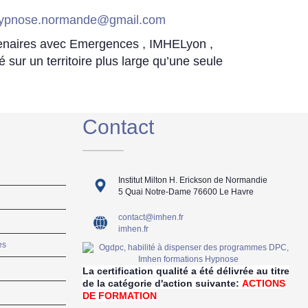
ypnose.normande@gmail.com
enaires avec Emergences , IMHELyon ,
 sur un territoire plus large qu’une seule
Contact
Institut Milton H. Erickson de Normandie
5 Quai Notre-Dame 76600 Le Havre
contact@imhen.fr
imhen.fr
es
La certification qualité a été délivrée au titre
de la catégorie d'action suivante:
ACTIONS
DE FORMATION