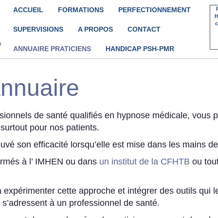
ACCUEIL
FORMATIONS
PERFECTIONNEMENT
H
c
SUPERVISIONS
A PROPOS
CONTACT


s
ANNUAIRE PRATICIENS
HANDICAP PSH-PMR
’annuaire
ionnels de santé qualifiés en hypnose médicale, vous p
surtout pour nos patients.
ouvé son efficacité lorsqu’elle est mise dans les mains d
ormés à l’ IMHEN ou dans
un institut de la CFHTB
ou tout
xpérimenter cette approche et intégrer des outils qui le
ls s’adressent à un professionnel de santé.