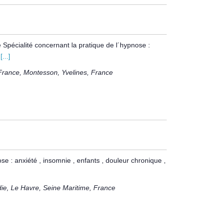
 Spécialité concernant la pratique de l´hypnose :
o
[...]
France, Montesson, Yvelines, France
se : anxiété , insomnie , enfants , douleur chronique ,
e, Le Havre, Seine Maritime, France