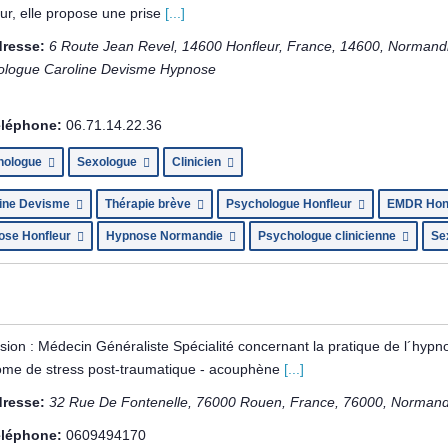
ur, elle propose une prise
[...]
resse:
6 Route Jean Revel, 14600 Honfleur, France
,
14600
,
Normandi
ologue Caroline Devisme Hypnose
léphone:
06.71.14.22.36
hologue
Sexologue
Clinicien
line Devisme
Thérapie brève
Psychologue Honfleur
EMDR Hon
ose Honfleur
Hypnose Normandie
Psychologue clinicienne
Se
sion : Médecin Généraliste Spécialité concernant la pratique de l´hypno
ome de stress post-traumatique - acouphène
[...]
resse:
32 Rue De Fontenelle, 76000 Rouen, France
,
76000
,
Normandi
léphone:
0609494170