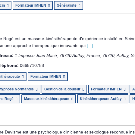
cin
Formateur IMHEN
Généraliste
e Rogé est un masseur-kinésithérapeute d'expérience installé en Seine-M
se une approche thérapeutique innovante qui
[...]
resse:
1 Impasse Jean Macé, 76720 Auffay, France
,
76720
,
Auffay, S
léphone:
0665710788
sithérapeute
Formateur IMHEN
 hypnose Normandie
Gestion de la douleur
Formateur IMHEN
A
ine Rogé
Masseur-kinésithérapeute
Kinésithérapeute Auffay
H
ne Devisme est une psychologue clinicienne et sexologue reconnue inst