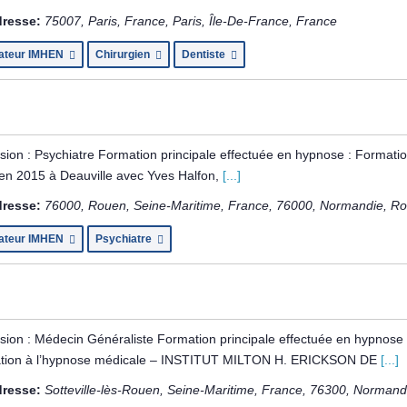
resse:
75007, Paris, France
,
Paris, Île-De-France, France
ateur IMHEN
Chirurgien
Dentiste
sion : Psychiatre Formation principale effectuée en hypnose : Format
en 2015 à Deauville avec Yves Halfon,
[...]
resse:
76000, Rouen, Seine-Maritime, France
,
76000
,
Normandie, Ro
ateur IMHEN
Psychiatre
sion : Médecin Généraliste Formation principale effectuée en hypnos
tion à l’hypnose médicale – INSTITUT MILTON H. ERICKSON DE
[...]
resse:
Sotteville-lès-Rouen, Seine-Maritime, France
,
76300
,
Normandi