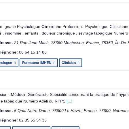
le Ignace Psychologue Clinicienne Profession : Psychologue Clinicienne
é , insomnie , enfants , douleur chronique , sevrage tabagique Numér
resse:
21 Rue Jean Macé, 78360 Montesson, France
,
78360
,
Île-De-
léphone:
06 64 15 14 83
hologue
Formateur IMHEN
Clinicien
sion : Médecin Généraliste Spécialité concernant la pratique de l´hypno
ge tabagique Numéro Adeli ou RPPS
[...]
resse:
5 Quai Notre-Dame, 76600 Le Havre, France
,
76600
,
Normandi
léphone:
02 35 55 54 35