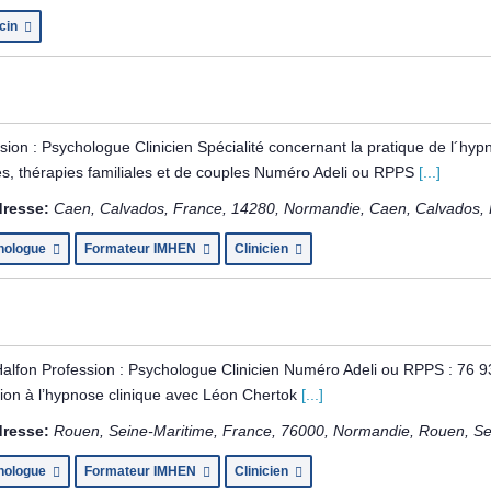
cin
sion : Psychologue Clinicien Spécialité concernant la pratique de l´hypn
s, thérapies familiales et de couples Numéro Adeli ou RPPS
[...]
resse:
Caen, Calvados, France
,
14280
,
Normandie, Caen, Calvados,
hologue
Formateur IMHEN
Clinicien
alfon Profession : Psychologue Clinicien Numéro Adeli ou RPPS : 76 9
ion à l’hypnose clinique avec Léon Chertok
[...]
resse:
Rouen, Seine-Maritime, France
,
76000
,
Normandie, Rouen, Se
hologue
Formateur IMHEN
Clinicien