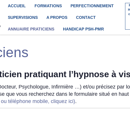
ACCUEIL
FORMATIONS
PERFECTIONNEMENT
H
c
SUPERVISIONS
A PROPOS
CONTACT


s
ANNUAIRE PRATICIENS
HANDICAP PSH-PMR
ciens
icien pratiquant l’hypnose à vi
octeur, Psychologue, Infirmière …) et/ou précisez par lo
ose que vous recherchez dans le formulaire situé en haut
u téléphone mobile, cliquez ici)
.