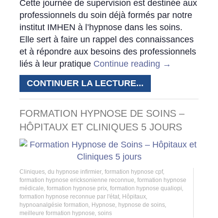
Cette journée de supervision est destinée aux
professionnels du soin déjà formés par notre
institut IMHEN à l’hypnose dans les soins.
Elle sert à faire un rappel des connaissances
et à répondre aux besoins des professionnels
liés à leur pratique
Continue reading
→
CONTINUER LA LECTURE...
FORMATION HYPNOSE DE SOINS –
HÔPITAUX ET CLINIQUES 5 JOURS
Cliniques
,
du hypnose infirmier
,
formation hypnose cpf
,
formation hypnose ericksonienne reconnue
,
formation hypnose
médicale
,
formation hypnose prix
,
formation hypnose qualiopi
,
formation hypnose reconnue par l'état
,
Hôpitaux
,
hypnoanalgésie formation
,
Hypnose
,
hypnose de soins
,
meilleure formation hypnose
,
soins