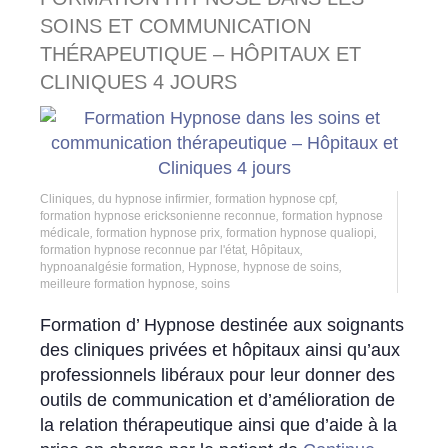
SOINS ET COMMUNICATION
THÉRAPEUTIQUE – HÔPITAUX ET
CLINIQUES 4 JOURS
Cliniques
,
du hypnose infirmier
,
formation hypnose cpf
,
formation hypnose ericksonienne reconnue
,
formation hypnose
médicale
,
formation hypnose prix
,
formation hypnose qualiopi
,
formation hypnose reconnue par l'état
,
Hôpitaux
,
hypnoanalgésie formation
,
Hypnose
,
hypnose de soins
,
meilleure formation hypnose
,
soins
Formation d’ Hypnose destinée aux soignants
des cliniques privées et hôpitaux ainsi qu’aux
professionnels libéraux pour leur donner des
outils de communication et d’amélioration de
la relation thérapeutique ainsi que d’aide à la