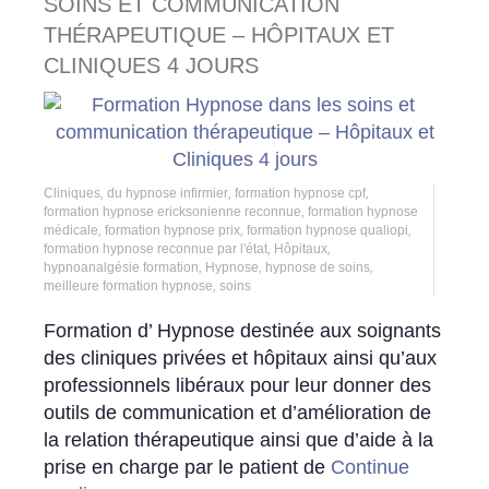
SOINS ET COMMUNICATION
THÉRAPEUTIQUE – HÔPITAUX ET
CLINIQUES 4 JOURS
Cliniques
,
du hypnose infirmier
,
formation hypnose cpf
,
formation hypnose ericksonienne reconnue
,
formation hypnose
médicale
,
formation hypnose prix
,
formation hypnose qualiopi
,
formation hypnose reconnue par l'état
,
Hôpitaux
,
hypnoanalgésie formation
,
Hypnose
,
hypnose de soins
,
meilleure formation hypnose
,
soins
Formation d’ Hypnose destinée aux soignants
des cliniques privées et hôpitaux ainsi qu’aux
professionnels libéraux pour leur donner des
outils de communication et d’amélioration de
la relation thérapeutique ainsi que d’aide à la
prise en charge par le patient de
Continue