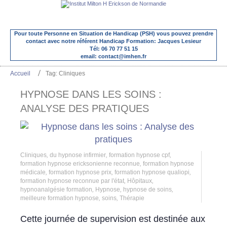
Pour toute Personne en Situation de Handicap (PSH) vous pouvez prendre
contact avec notre référent Handicap Formation: Jacques Lesieur
Tél: 06 70 77 51 15
email: contact@imhen.fr
Accueil
Tag: Cliniques
HYPNOSE DANS LES SOINS :
ANALYSE DES PRATIQUES
Cliniques
,
du hypnose infirmier
,
formation hypnose cpf
,
formation hypnose ericksonienne reconnue
,
formation hypnose
médicale
,
formation hypnose prix
,
formation hypnose qualiopi
,
formation hypnose reconnue par l'état
,
Hôpitaux
,
hypnoanalgésie formation
,
Hypnose
,
hypnose de soins
,
meilleure formation hypnose
,
soins
,
Thérapie
Cette journée de supervision est destinée aux